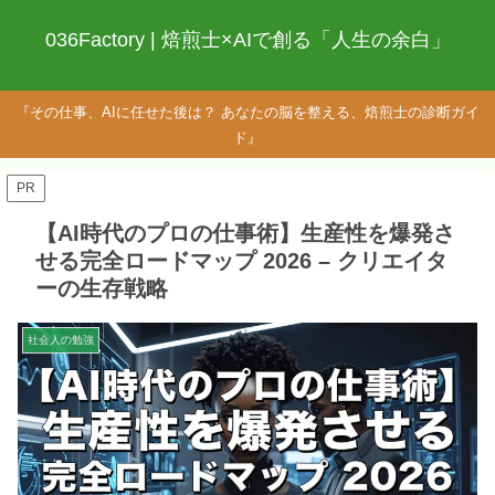
036Factory | 焙煎士×AIで創る「人生の余白」
『その仕事、AIに任せた後は？ あなたの脳を整える、焙煎士の診断ガイ
ド』
PR
【AI時代のプロの仕事術】生産性を爆発さ
せる完全ロードマップ 2026 – クリエイタ
ーの生存戦略
社会人の勉強