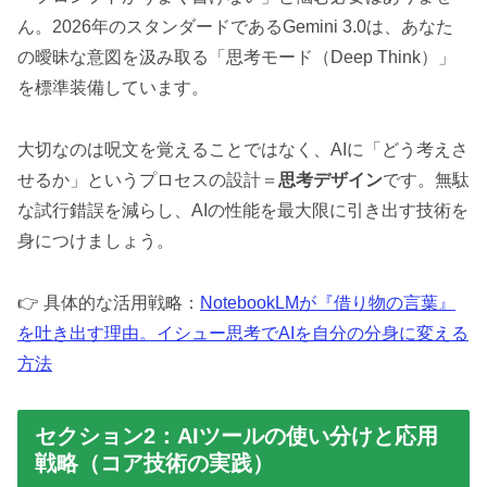
ん。2026年のスタンダードであるGemini 3.0は、あなた
の曖昧な意図を汲み取る「思考モード（Deep Think）」
を標準装備しています。
大切なのは呪文を覚えることではなく、AIに「どう考えさ
せるか」というプロセスの設計＝
思考デザイン
です。無駄
な試行錯誤を減らし、AIの性能を最大限に引き出す技術を
身につけましょう。
👉 具体的な活用戦略：
NotebookLMが『借り物の言葉』
を吐き出す理由。イシュー思考でAIを自分の分身に変える
方法
セクション2：AIツールの使い分けと応用
戦略（コア技術の実践）