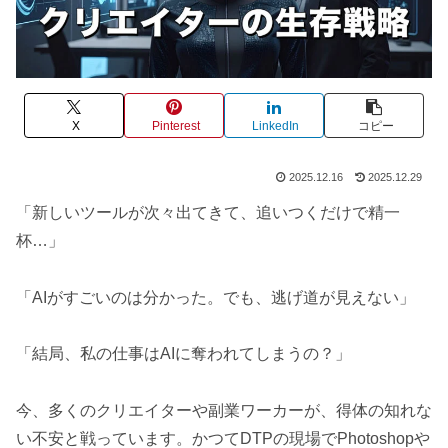
X
Pinterest
LinkedIn
コピー
2025.12.16
2025.12.29
「新しいツールが次々出てきて、追いつくだけで精一
杯…」
「AIがすごいのは分かった。でも、逃げ道が見えない」
「結局、私の仕事はAIに奪われてしまうの？」
今、多くのクリエイターや副業ワーカーが、得体の知れな
い不安と戦っています。かつてDTPの現場でPhotoshopや