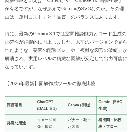
図解作成といえば「Canva」や「ChatGPTの画像生成」
が有名ですが、なぜあえてGeminiのSVGなのか。その理
由は「運用コスト」と「品質」のバランスにあります。
特に、最新のGemini 3.1では空間推論能力とコード生成の
正確性が飛躍的に向上しました。以前のバージョンで見ら
れたような「要素の配置ズレ」や「複雑な図形の破綻」が
解消され、実用レベルの精緻な図解が安定して出力可能に
なっています。
【2026年最新】図解作成ツールの徹底比較
ChatGPT
Gemini (SVG
評価項目
Canva (手動)
(DALL-E 3)
生成)
イメージ画
バナー・凝っ
構造図・比較
得意な用途
像・挿絵
た装飾
表・フロー