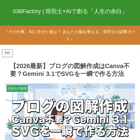
036Factory | 焙煎士×AIで創る「人生の余白」
『その仕事、AIに任せた後は？ あなたの脳を整える、焙煎士の診断ガイ
ド』
PR
【2026最新】ブログの図解作成はCanva不
要？Gemini 3.1でSVGを一瞬で作る方法
社会人の勉強