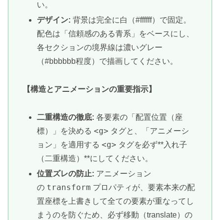
い。
デザイン:
背景は完全に白（#ffffff）で固定。
配色は「信頼感のある青系」をベースにし、
各セクションの境界線は濃いグレー
（#bbbbbb程度）で描画してください。
【構造とアニメーションの重要指示】
二重構造の徹底:
各要素の「配置位置（座
<g>
標）」を決める
タグと、「アニメーシ
<g>
ョン」を適用する
タグを必ず**入れ子
（二重構造）**にしてください。
位置ズレの防止:
アニメーション
transform
の
プロパティが、要素本来の配
置座標を上書きして全ての要素が重なってし
まうのを防ぐため、必ず移動（translate）の