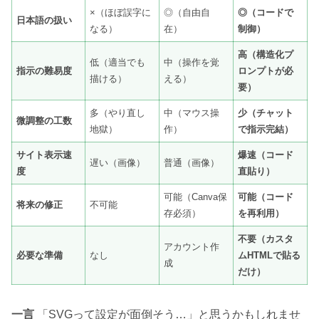
×（ほぼ誤字に
◎（自由自
◎（コードで
日本語の扱い
なる）
在）
制御）
高（構造化プ
低（適当でも
中（操作を覚
指示の難易度
ロンプトが必
描ける）
える）
要）
多（やり直し
中（マウス操
少（チャット
微調整の工数
地獄）
作）
で指示完結）
サイト表示速
爆速（コード
遅い（画像）
普通（画像）
度
直貼り）
可能（Canva保
可能（コード
将来の修正
不可能
存必須）
を再利用）
不要（カスタ
アカウント作
必要な準備
なし
ムHTMLで貼る
成
だけ）
一言
「SVGって設定が面倒そう…」と思うかもしれませ