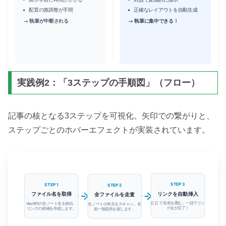
配置の微調整が手間
正確なレイアウトを自動生成
→ 執筆が中断される
→ 執筆に集中できる！
実践例2：「3ステップの手順図」（フロー）
記事の核となる3ステップを可視化。矢印での繋がりと、
ステップごとのホバーエフェクトが実装されています。
STEP 1
STEP 2
STEP 3
ファイル名を取得
全ファイルを走査
リンクを自動挿入
Vault内の全ノート名を抽出。
全ノートの本文をスキャン。名
[[ ]] で名前を囲む。一括でリン
リンクの候補を作成します。
前一致箇所を探します。
ク化が完了！