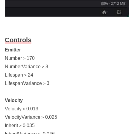
Controls
Emitter
Number＞170
NumberVariance＞8
Lifespan＞24
LifespanVariance＞3
Velocity
Velocity＞0.013
VelocityVariance＞0.025
Inherit＞0.035
InheritVariance＞ 0.046