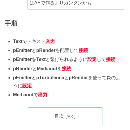
はAEで作るよりカンタンかも…
手順
Text
でテキスト
入力
pEmitter
と
pRender
を配置して
接続
pEmitter
を
Text
と繋げられるように
設定
して
接続
pRender
と
Mediaout
を
接続
pEmitter
と
pTurbulence
と
pRender
を使って炎のよ
うに
設定
Mediaout
で
出力
目次