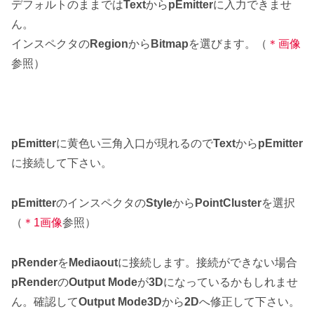
デフォルトのままでは
Text
から
pEmitter
に入力できませ
ん。
インスペクタの
Region
から
Bitmap
を選びます。（
＊画像
参照）
pEmitter
に黄色い三角入口が現れるので
Text
から
pEmitter
に接続して下さい。
pEmitter
のインスペクタの
Style
から
PointCluster
を選択
（
＊1画像
参照）
pRender
を
Mediaout
に接続します。接続ができない場合
pRender
の
Output Mode
が
3D
になっているかもしれませ
ん。確認して
Output Mode3D
から
2D
へ修正して下さい。