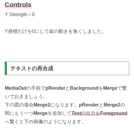
Controls
Y Strength＞0
Y座標だけを0にして縦の動きを無くしました。
テキストの再合成
MediaOut
の手前で
pRender
と
Background
を
Merge
で繋
いでおきましょう。
下の図の場合
Merge2
になります。
pRender
と
Merge2
の
間にもう一つ
Merge
を追加して
Text
の出力を
Foreground
へ繋ぐと下の画像のようになります。