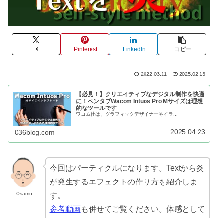
X
Pinterest
LinkedIn
コピー
2022.03.11
2025.02.13
【必見！】クリエイティブなデジタル制作を快適
に！ペンタブWacom Intuos Pro Mサイズは理想
的なツールです
ワコム社は、グラフィックデザイナーやイラ...
2025.04.23
036blog.com
今回はパーティクルになります。Textから炎
が発生するエフェクトの作り方を紹介しま
Osamu
す。
参考動画
も併せてご覧ください。体感として