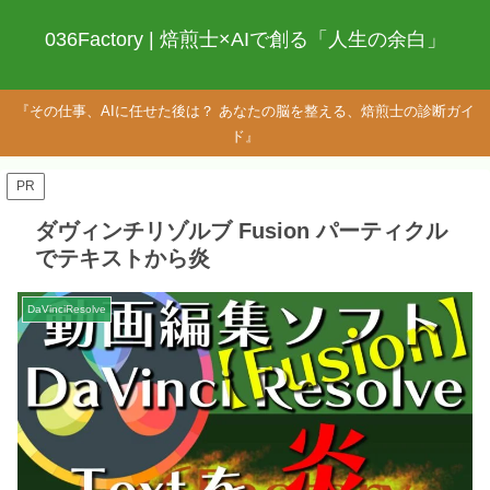
036Factory | 焙煎士×AIで創る「人生の余白」
『その仕事、AIに任せた後は？ あなたの脳を整える、焙煎士の診断ガイ
ド』
PR
ダヴィンチリゾルブ Fusion パーティクル
でテキストから炎
DaVinciResolve