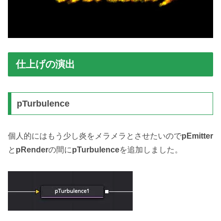
仕上げの演出
pTurbulence
個人的にはもう少し炎をメラメラとさせたいので
pEmitter
と
pRender
の間に
pTurbulence
を追加しました。