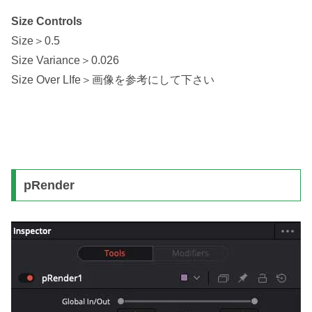
Size Controls
Size＞0.5
Size Variance＞0.026
Size Over LIfe＞画像を参考にして下さい
pRender