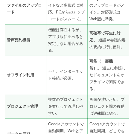
ファイルのアップロ
イドなど多形式に対
のアップロードがメ
ード
応。PCからのアップ
イン。対応形式は
ロードがスムーズ。
Web版に準拠。
機能は存在するが、
高確率で再生に対
アプリ版に比べると
音声要約機能
応。
通話や会議内容
安定しない場合があ
の要約に特に便利。
る。
可能（一部機
能）。
過去に参照し
不可。インターネッ
オフライン利用
たドキュメントをオ
ト接続が必須。
フラインで閲覧でき
る。
複数のプロジェクト
画面が狭いため、プ
プロジェクト管理
を並行して管理しや
ロジェクト間の移動
すい。
はWeb版に劣る。
Googleアカウントで
Googleアカウントで
自動同期。Webとア
自動同期。どこでも