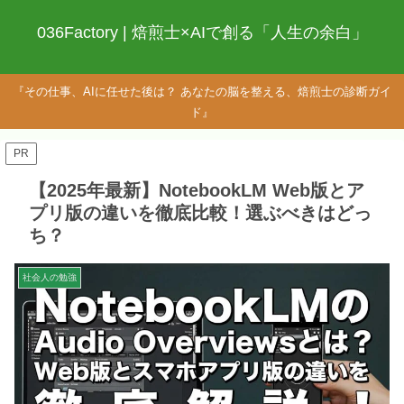
036Factory | 焙煎士×AIで創る「人生の余白」
『その仕事、AIに任せた後は？ あなたの脳を整える、焙煎士の診断ガイ
ド』
PR
【2025年最新】NotebookLM Web版とア
プリ版の違いを徹底比較！選ぶべきはどっ
ち？
社会人の勉強