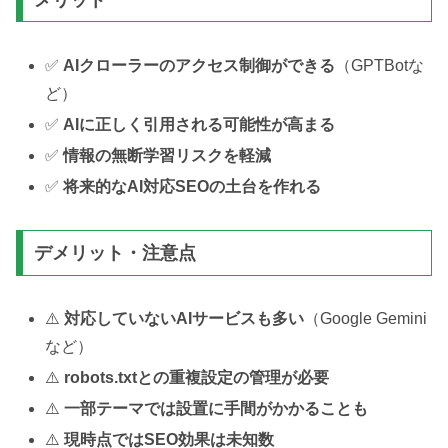
✅
AIクローラーのアクセス制御ができる
（GPTBotな
ど）
✅
AIに正しく引用される可能性が高まる
✅
情報の無断学習リスクを軽減
✅
将来的なAI対応SEOの土台を作れる
デメリット・注意点
⚠️
対応していないAIサービスも多い
（Google Gemini
など）
⚠️
robots.txtとの重複設定の管理が必要
⚠️
一部テーマでは設置に手間がかかることも
⚠️
現時点ではSEO効果は未知数