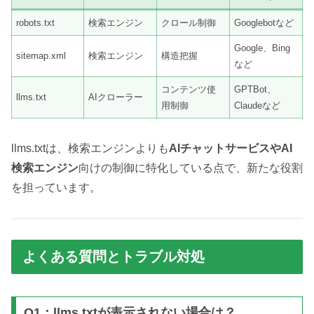
robots.txt
検索エンジン
クロール制御
Googlebotなど
Google、Bing
sitemap.xml
検索エンジン
構造把握
など
コンテンツ使
GPTBot、
llms.txt
AIクローラー
用制御
Claudeなど
llms.txtは、検索エンジンよりも
AIチャットサービスやAI
検索エンジン
向けの制御に特化している点で、新たな役割
を担っています。
よくある質問とトラブル対処
Q1：llms.txtが表示されない場合は？