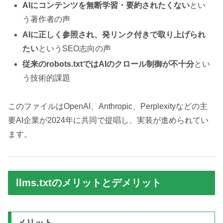
AIにコンテンツを無断学習・要約されたくない
とい
う著作者の声
AIに正しく参照され、発リンク付きで取り上げられ
たい
というSEO志向の声
従来のrobots.txtではAIのクロール制御が不十分
とい
う技術的課題
このファイルはOpenAI、Anthropic、Perplexityなどの主
要AI企業が2024年に共同で提唱し、実装が進められてい
ます。
llms.txtのメリットとデメリット
メリット