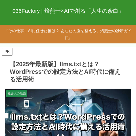
036Factory | 焙煎士×AIで創る「人生の余白」
『その仕事、AIに任せた後は？ あなたの脳を整える、焙煎士の診断ガイ
ド』
PR
【2025年最新版】llms.txtとは？
WordPressでの設定方法とAI時代に備え
る活用術
社会人の勉強