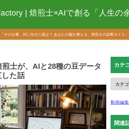
Factory | 焙煎士×AIで創る「人生
『その仕事、AIに任せた後は？ あなたの脳を整える、焙煎士の診断ガイド』
煎士が、AIと28種の豆データ
カテ
直した話
動画編集
関連