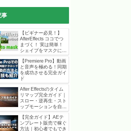
記事
【ビギナー必見！】
AfterEffects ココでつ
まづく！ 実は簡単！
シェイプをマスクに変
換する方法（画面画像
【Premiere Pro】動画
で説明）動画アリ
と音声を極める！同期
を成功させる完全ガイ
ド
After Effectsのタイム
リマップ完全ガイド｜
スロー・逆再生・スト
ップモーションを自在
に操る！
【完全ガイド】AEテ
ンプレート販売で稼ぐ
方法｜初心者でもでき