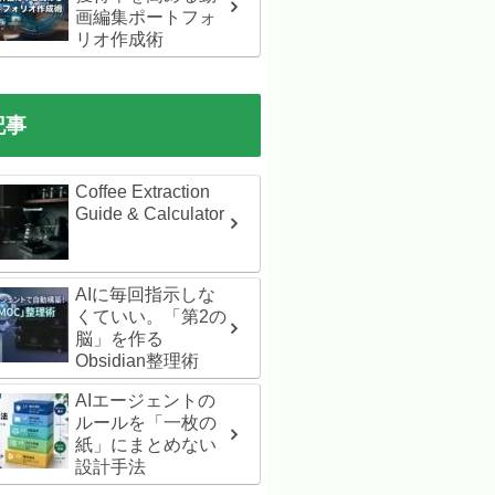
画編集ポートフォ
リオ作成術
記事
Coffee Extraction
Guide & Calculator
AIに毎回指示しな
くていい。「第2の
脳」を作る
Obsidian整理術
AIエージェントの
ルールを「一枚の
紙」にまとめない
設計手法