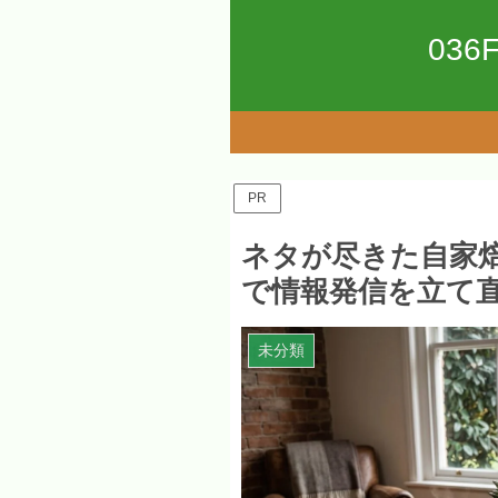
036
PR
ネタが尽きた自家焙
で情報発信を立て
未分類