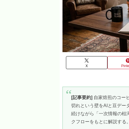
X
Pinte
[記事要約]
自家焙煎のコーヒ
切れという壁をAIと豆デ
続けながら「一次情報の枯
クフローをもとに解説する