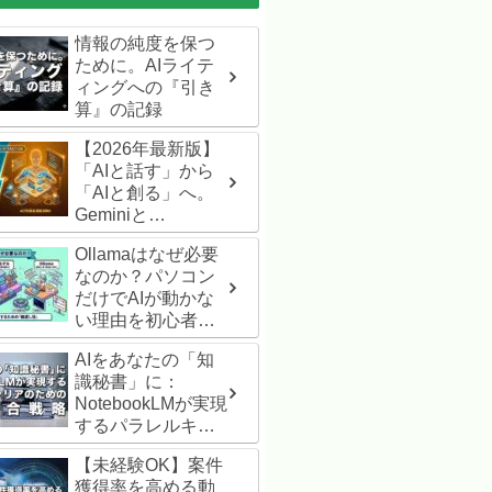
情報の純度を保つ
ために。AIライテ
ィングへの『引き
算』の記録
【2026年最新版】
「AIと話す」から
「AIと創る」へ。
Geminiと
Antigravityを併用し
Ollamaはなぜ必要
て分かった、次世
なのか？パソコン
代の制作スタイル
だけでAIが動かな
完全ガイド
い理由を初心者向
けに解説
AIをあなたの「知
識秘書」に：
NotebookLMが実現
するパラレルキャ
リアのための知識
【未経験OK】案件
統合戦略
獲得率を高める動