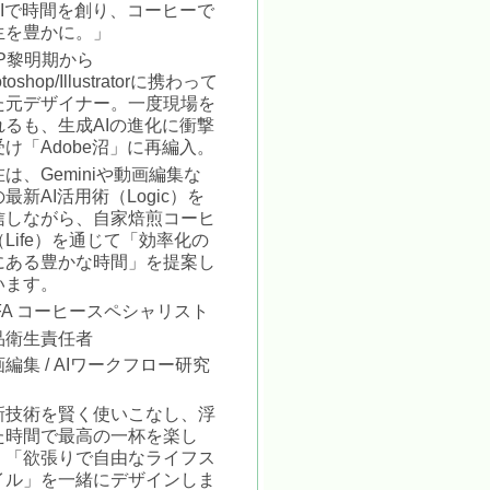
AIで時間を創り、コーヒーで
生を豊かに。」
TP黎明期から
toshop/Illustratorに携わって
た元デザイナー。一度現場を
れるも、生成AIの進化に衝撃
受け「Adobe沼」に再編入。
は、Geminiや動画編集な
最新AI活用術（Logic）を
信しながら、自家焙煎コーヒ
（Life）を通じて「効率化の
にある豊かな時間」を提案し
います。
AFA コーヒースペシャリスト
品衛生責任者
編集 / AIワークフロー研究
新技術を賢く使いこなし、浮
た時間で最高の一杯を楽し
。「欲張りで自由なライフス
イル」を一緒にデザインしま