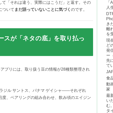
対して「それは違う、実際にはこうだ」と返す。その
「
人
について
まだ語っていないことに気づく
のです。
D
Pho
き
離
を
ベースが「ネタの底」を取り払っ
現在
どの
発
ー
先
て
うメモアプリには、取り扱う豆の情報が28種類整理され
J
食
動画
家
ラジル サントス、パナマ ゲイシャ——それぞれ
最
煎度、ペアリングの組み合わせ、飲み頃のエイジン
い
。
む
タ