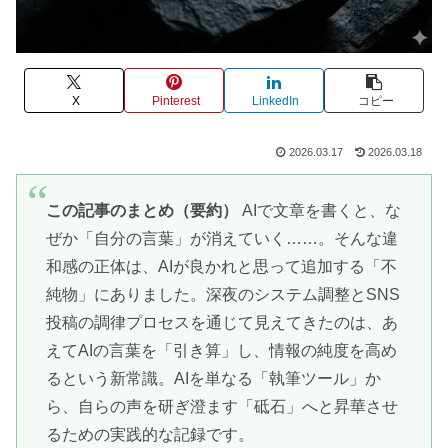
X
Pinterest
LinkedIn
コピー
2026.03.17
2026.03.18
この記事のまとめ（要約）
AIで文章を書くと、な
ぜか「自分の言葉」が消えていく……。そんな違
和感の正体は、AIが良かれと思って追加する「不
純物」にありました。深夜のシステム調整とSNS
投稿の調律プロセスを通じて見えてきたのは、あ
えてAIの言葉を「引き算」し、情報の純度を高め
るという新常識。AIを単なる「執筆ツール」か
ら、自らの声を研ぎ澄ます「砥石」へと昇華させ
るための実践的な記録です。