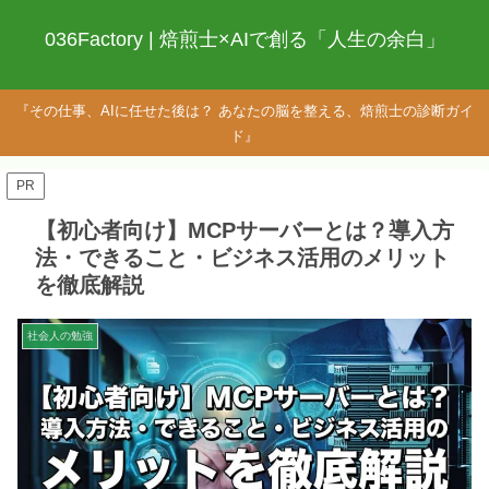
036Factory | 焙煎士×AIで創る「人生の余白」
『その仕事、AIに任せた後は？ あなたの脳を整える、焙煎士の診断ガイ
ド』
PR
【初心者向け】MCPサーバーとは？導入方
法・できること・ビジネス活用のメリット
を徹底解説
社会人の勉強