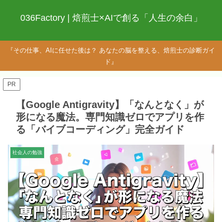
036Factory | 焙煎士×AIで創る「人生の余白」
『その仕事、AIに任せた後は？ あなたの脳を整える、焙煎士の診断ガイ
ド』
PR
【Google Antigravity】「なんとなく」が
形になる魔法。専門知識ゼロでアプリを作
る「バイブコーディング」完全ガイド
社会人の勉強