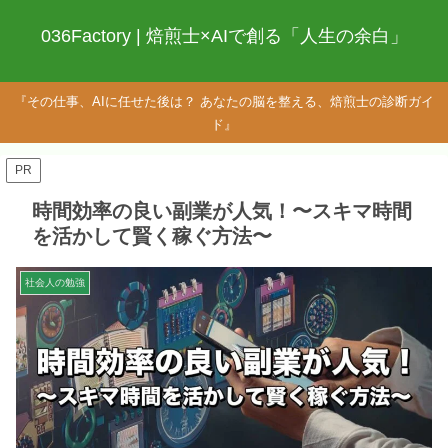
036Factory | 焙煎士×AIで創る「人生の余白」
『その仕事、AIに任せた後は？ あなたの脳を整える、焙煎士の診断ガイ
ド』
PR
時間効率の良い副業が人気！〜スキマ時間
を活かして賢く稼ぐ方法〜
社会人の勉強