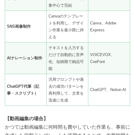
集中心で完結
Canvaのテンプレー
トを利用し、デザイ
Canva、Adobe
SNS画像制作
ン作業を最小限に抑
Express
える
テキストを入力する
だけで自動的に音声
VOICEVOX、
AIナレーション制作
化、短納期で納品可
CoeFont
能
汎用プロンプトや過
ChatGPT代筆（記
去の成功パターンを
ChatGPT、Notion AI
事・スクリプト）
再利用して、文章を
迅速に生成
【動画編集の場合】
かつては動画編集に何時間も費やしていた作業も、事前に