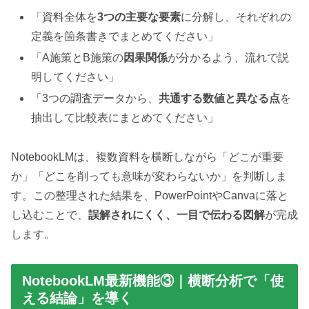
「資料全体を
3つの主要な要素
に分解し、それぞれの
定義を箇条書きでまとめてください」
「A施策とB施策の
因果関係
が分かるよう、流れで説
明してください」
「3つの調査データから、
共通する数値と異なる点
を
抽出して比較表にまとめてください」
NotebookLMは、複数資料を横断しながら「どこが重要
か」「どこを削っても意味が変わらないか」を判断しま
す。この整理された結果を、PowerPointやCanvaに落と
し込むことで、
誤解されにくく、一目で伝わる図解
が完成
します。
NotebookLM最新機能③｜横断分析で「使
える結論」を導く