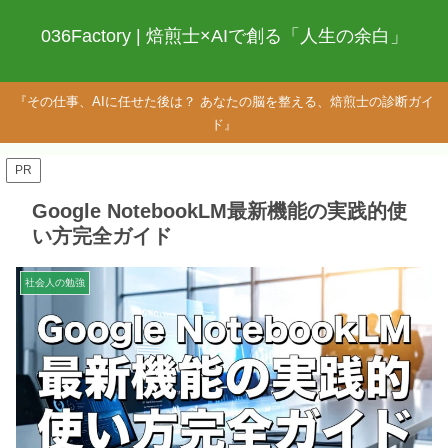
036Factory | 焙煎士×AIで創る「人生の余白」
『その仕事、AIに任せた後は？ あなたの脳を整える、焙煎士の診断ガイ
ド』
PR
Google NotebookLM最新機能の実践的使
い方完全ガイド
社会人の勉強