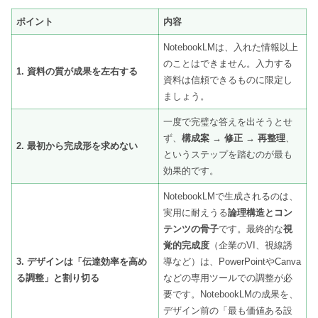
ポイント
内容
NotebookLMは、入れた情報以上
のことはできません。入力する
1. 資料の質が成果を左右する
資料は信頼できるものに限定し
ましょう。
一度で完璧な答えを出そうとせ
ず、
構成案 → 修正 → 再整理
、
2. 最初から完成形を求めない
というステップを踏むのが最も
効果的です。
NotebookLMで生成されるのは、
実用に耐えうる
論理構造とコン
テンツの骨子
です。最終的な
視
覚的完成度
（企業のVI、視線誘
3. デザインは「伝達効率を高め
導など）は、PowerPointやCanva
る調整」と割り切る
などの専用ツールでの調整が必
要です。NotebookLMの成果を、
デザイン前の「最も価値ある設