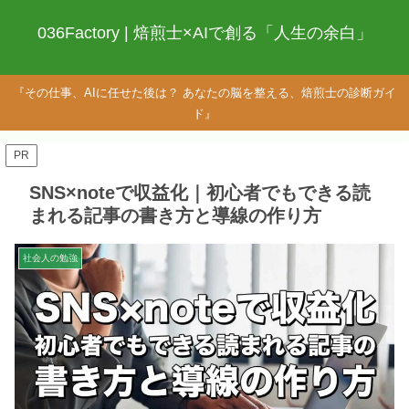
036Factory | 焙煎士×AIで創る「人生の余白」
『その仕事、AIに任せた後は？ あなたの脳を整える、焙煎士の診断ガイ
ド』
PR
SNS×noteで収益化｜初心者でもできる読
まれる記事の書き方と導線の作り方
社会人の勉強